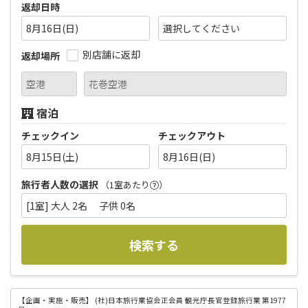
返却日時
8月16日(日)
別店舗に返却
返却場所
宿泊
チェックイン
チェックアウト
8月15日(土)
8月16日(日)
旅行者人数の選択
（1室あたり
）
[1室] 大人 2名 子供 0名
検索する
【企画・実施・販売】
(社)日本旅行業協会正会員 観光庁長官登録旅行業 第1977