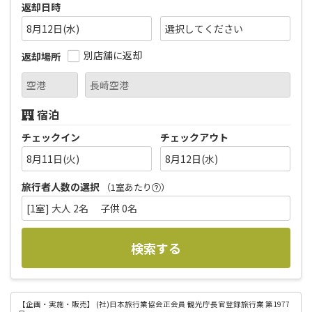
返却日時
8月12日(水)
別店舗に返却
返却場所
宿泊
チェックイン
チェックアウト
8月11日(火)
8月12日(水)
旅行者人数の選択
（1室あたり
）
[1室] 大人 2名 子供 0名
検索する
【企画・実施・販売】
(社)日本旅行業協会正会員 観光庁長官登録旅行業 第1977