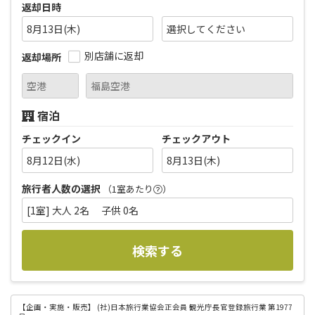
返却日時
8月13日(木)
別店舗に返却
返却場所
宿泊
チェックイン
チェックアウト
8月12日(水)
8月13日(木)
旅行者人数の選択
（1室あたり
）
[1室] 大人 2名 子供 0名
検索する
【企画・実施・販売】
(社)日本旅行業協会正会員 観光庁長官登録旅行業 第1977