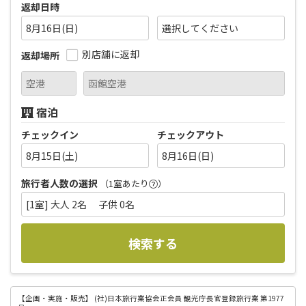
返却日時
8月16日(日)
別店舗に返却
返却場所
宿泊
チェックイン
チェックアウト
8月15日(土)
8月16日(日)
旅行者人数の選択
（1室あたり
）
[1室] 大人 2名 子供 0名
検索する
【企画・実施・販売】
(社)日本旅行業協会正会員 観光庁長官登録旅行業 第1977