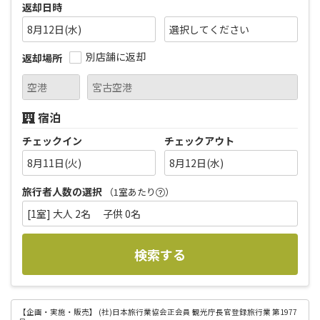
返却日時
8月12日(水)
別店舗に返却
返却場所
宿泊
チェックイン
チェックアウト
8月11日(火)
8月12日(水)
旅行者人数の選択
（1室あたり
）
[1室] 大人 2名 子供 0名
検索する
【企画・実施・販売】
(社)日本旅行業協会正会員 観光庁長官登録旅行業 第1977