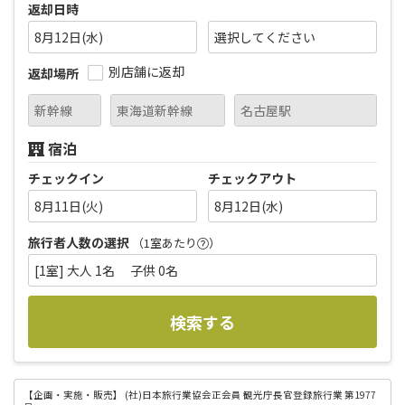
返却日時
8月12日(水)
別店舗に返却
返却場所
宿泊
チェックイン
チェックアウト
8月11日(火)
8月12日(水)
旅行者人数の選択
（1室あたり
）
[1室] 大人 1名 子供 0名
検索する
【企画・実施・販売】
(社)日本旅行業協会正会員 観光庁長官登録旅行業 第1977