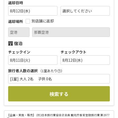
返却日時
8月12日(水)
別店舗に返却
返却場所
宿泊
チェックイン
チェックアウト
8月11日(火)
8月12日(水)
旅行者人数の選択
（1室あたり
）
[1室] 大人 2名 子供 0名
検索する
【企画・実施・販売】
(社)日本旅行業協会正会員 観光庁長官登録旅行業 第1977