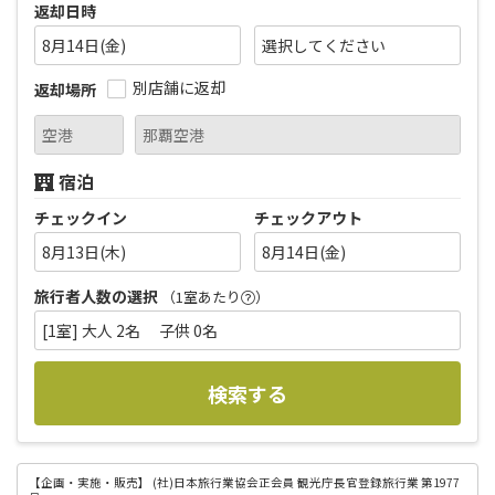
返却日時
8月14日(金)
別店舗に返却
返却場所
宿泊
チェックイン
チェックアウト
8月13日(木)
8月14日(金)
旅行者人数の選択
（1室あたり
）
[1室] 大人 2名 子供 0名
検索する
【企画・実施・販売】
(社)日本旅行業協会正会員 観光庁長官登録旅行業 第1977