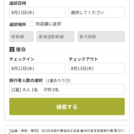
返却日時
8月13日(木)
別店舗に返却
返却場所
宿泊
チェックイン
チェックアウト
8月12日(水)
8月13日(木)
旅行者人数の選択
（1室あたり
）
[1室] 大人 1名 子供 0名
検索する
【企画・実施・販売】
(社)日本旅行業協会正会員 観光庁長官登録旅行業 第1977