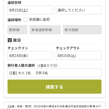
返却日時
8月15日(土)
別店舗に返却
返却場所
宿泊
チェックイン
チェックアウト
8月14日(金)
8月15日(土)
旅行者人数の選択
（1室あたり
）
[1室] 大人 1名 子供 0名
検索する
【企画・実施・販売】
(社)日本旅行業協会正会員 観光庁長官登録旅行業 第1977