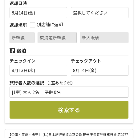
返却日時
8月14日(金)
別店舗に返却
返却場所
宿泊
チェックイン
チェックアウト
8月13日(木)
8月14日(金)
旅行者人数の選択
（1室あたり
）
[1室] 大人 2名 子供 0名
検索する
【企画・実施・販売】
(社)日本旅行業協会正会員 観光庁長官登録旅行業 第1977