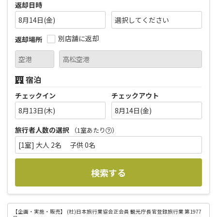
返却日時
8月14日(金)
別店舗に返却
返却場所
宿泊
チェックイン
チェックアウト
8月13日(木)
8月14日(金)
旅行者人数の選択
（1室あたり
）
[1室] 大人 2名 子供 0名
検索する
【企画・実施・販売】
(社)日本旅行業協会正会員 観光庁長官登録旅行業 第1977