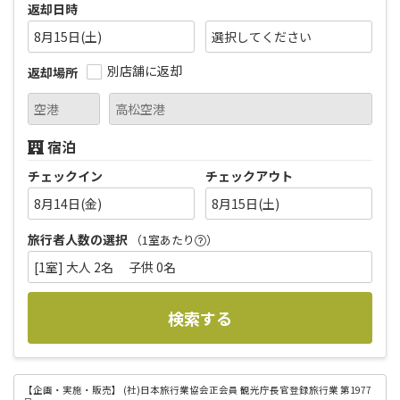
返却日時
8月15日(土)
別店舗に返却
返却場所
宿泊
チェックイン
チェックアウト
8月14日(金)
8月15日(土)
旅行者人数の選択
（1室あたり
）
[1室] 大人 2名 子供 0名
検索する
【企画・実施・販売】
(社)日本旅行業協会正会員 観光庁長官登録旅行業 第1977